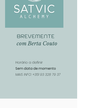
BREVEMENTE
com Berta Couto
Horário a definir
Sem data de momento
MAIS INFO:
+351 93 328 79 37